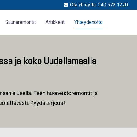
Ota yhteyttä: 040 572 1220
Saunaremontit
Artikkelit
Yhteydenotto
ssa ja koko Uudellamaalla
aan alueella. Teen huoneistoremontit ja
uotettavasti. Pyydä tarjous!