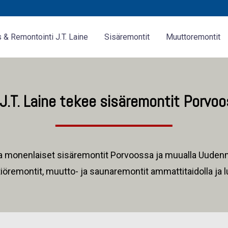
& Remontointi J.T. Laine
Sisäremontit
Muuttoremontit
.T. Laine tekee sisäremontit Porvoo
aa monenlaiset sisäremontit Porvoossa ja muualla Uudenm
tiöremontit, muutto- ja saunaremontit ammattitaidolla ja l