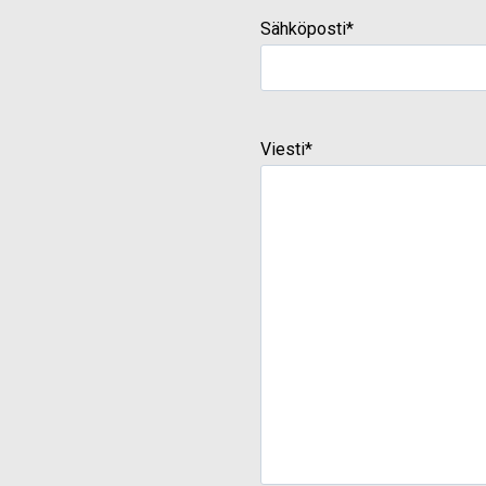
Sähköposti
*
Viesti
*