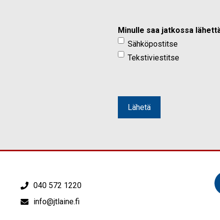
Minulle saa jatkossa lähettä
Sähköpostitse
Tekstiviestitse
Lähetä
040 572 1220
info@jtlaine.fi