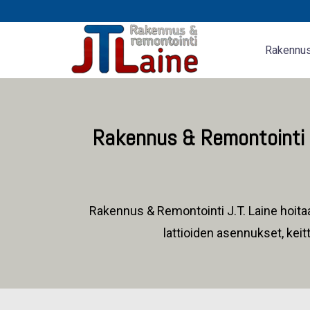
Siirry
sisältöön
Rakennus 
Rakennus & Remontointi J
Rakennus & Remontointi J.T. Laine hoit
lattioiden asennukset, keit