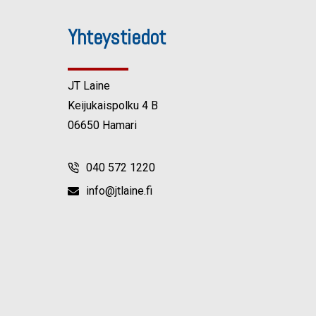
Yhteystiedot
JT Laine
Keijukaispolku 4 B
06650 Hamari
040 572 1220
info@jtlaine.fi