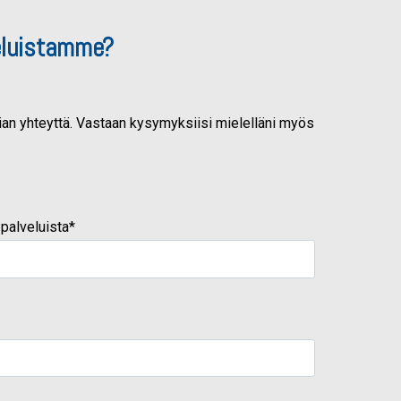
eluistamme?
 pian yhteyttä. Vastaan kysymyksiisi mielelläni myös
 palveluista
*