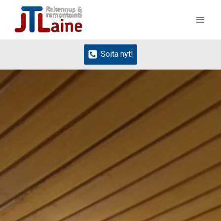
Siirry
sisältöön
Soita nyt!