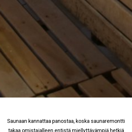
Saunaan kannattaa panostaa, koska saunaremontti
takaa omistajalleen entistä miellyttävämpiä hetkiä