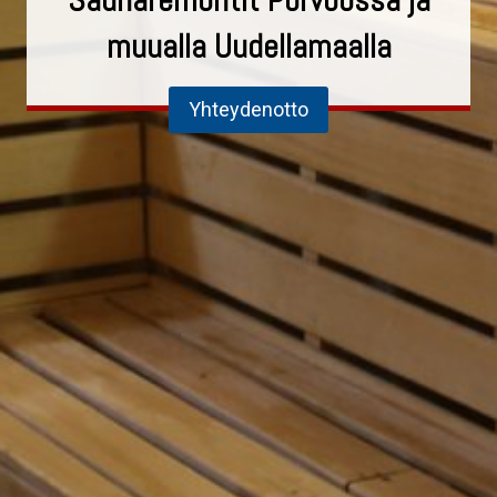
Saunaremontit Porvoossa ja
muualla Uudellamaalla
Yhteydenotto