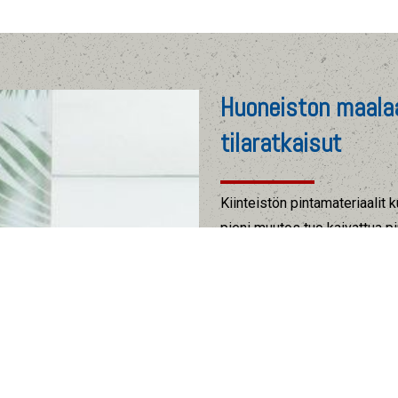
Huoneiston maalaa
tilaratkaisut
Kiinteistön pintamateriaalit
pieni muutos tuo kaivattua p
sisäremonttiin kuuluvat työt.
laatoitustyöt, paneloinnit ja 
avartaminen, puran turhat väl
pintaremontissa on suunnittelu
halutaan saavuttaa ja minkä t
suunnitelman avulla voimme p