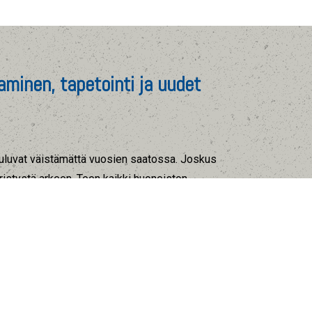
minen, tapetointi ja uudet
 kuluvat väistämättä vuosien saatossa. Joskus
iristystä arkeen. Teen kaikki huoneiston
 Hoidan maalaustyöt, pintaremontit,
listoitukset. Jos mielessäsi on tilan
iseinät pois tieltä. Ensimmäinen vaihe
. Kannattaa miettiä tarkasti, mitä projektilla
yylistä lopputulosta etsitään. Hyvän
äättää, minkälaisia värejä ja materiaaleja