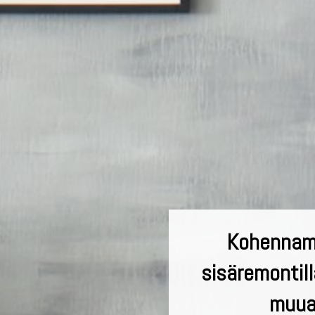
Kohennam
sisäremontill
muual