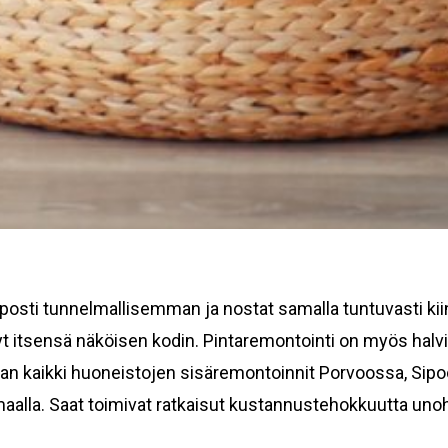
lposti tunnelmallisemman ja nostat samalla tuntuvasti kii
 itsensä näköisen kodin. Pintaremontointi on myös halvi
tan kaikki huoneistojen sisäremontoinnit Porvoossa, Si
aalla. Saat toimivat ratkaisut kustannustehokkuutta uno