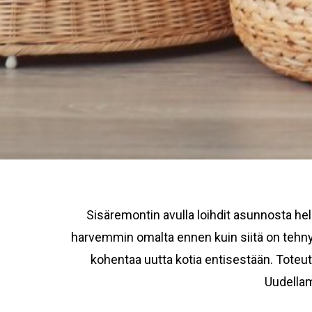
Sisäremontin avulla loihdit asunnosta he
harvemmin omalta ennen kuin siitä on tehnyt
kohentaa uutta kotia entisestään. Toteu
Uudellam